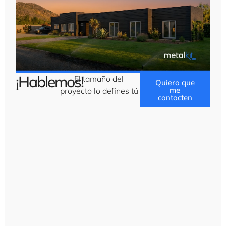
¡Hablemos!
El tamaño del
Quiero que
me
proyecto lo defines tú
contacten