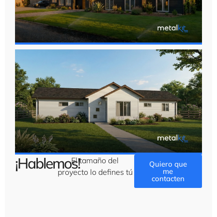
¡Hablemos!
El tamaño del
Quiero que
me
proyecto lo defines tú
contacten