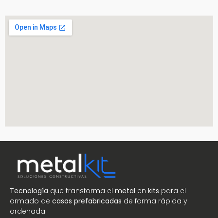
Tecnología
que transforma el
metal
en
kits
para el
armado de
casas prefabricadas
de forma rápida y
ordenada.