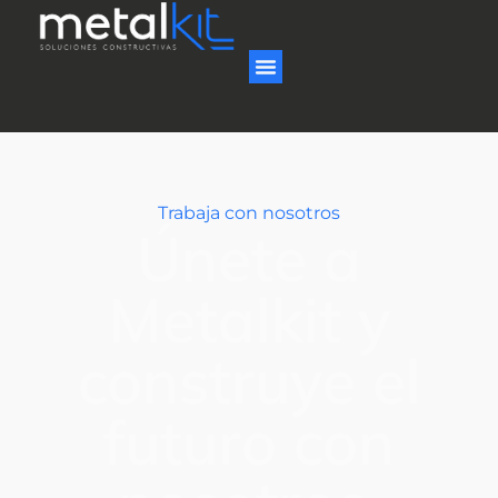
Trabaja con nosotros
Únete a
Metalkit y
construye el
futuro con