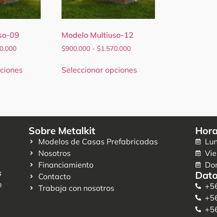
so-09
Modelo Multiuso-12
0.000
$
900.000
-
$
1.570.000
ciones
Seleccionar opciones
Sobre Metalkit
Hora
Modelos de Casas Prefabricadas
Lun
Nosotros
Vie
Financiamiento
Do
s
Dato
Contacto
e
+5
Trabaja con nosotros
+5
+5