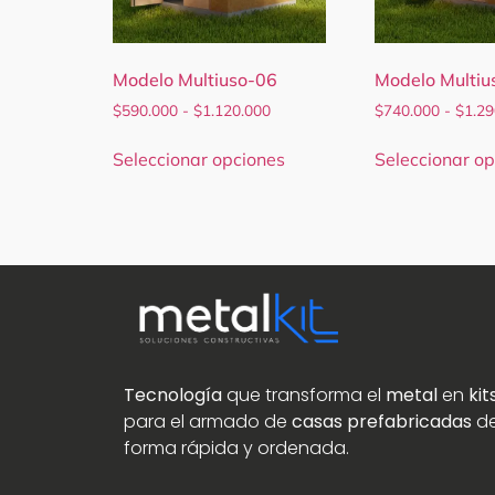
Modelo Multiuso-06
Modelo Multiu
$
590.000
-
$
1.120.000
$
740.000
-
$
1.29
Seleccionar opciones
Seleccionar op
Tecnología
que transforma el
metal
en
kit
para el armado de
casas prefabricadas
d
forma rápida y ordenada.