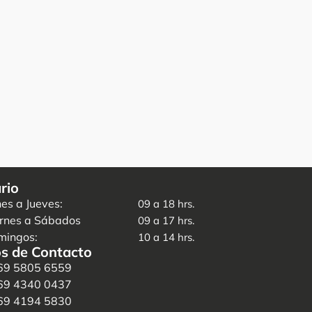
rio
es a Jueves:
09 a 18 hrs.
rnes a Sábados
09 a 17 hrs.
mingos:
10 a 14 hrs.
s de Contacto
69 5805 6559
69 4340 0437
69 4194 5830