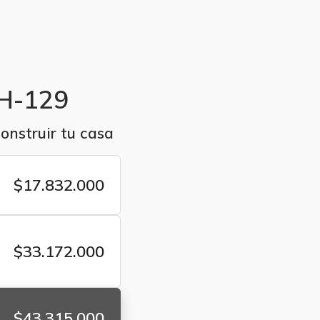
H-129
onstruir tu casa
$17.832.000
a
$33.172.000
iores
$43.315.000